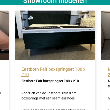
Showroom modellen
Eastborn Fair boxspringset 180 x
M
210
Eastborn Fair boxspringset 180 x 210
M
s
0
Voorzien van de Eastborn Thin 9 cm
boxsprings met een seamless hoes.
h