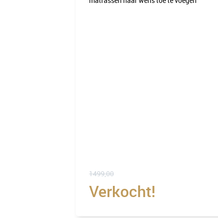
matrassen naar wens toe te voegen
1499,00
Verkocht!