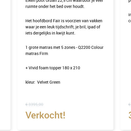
Eiken poot Urban 22,5 cm waardoor je veel
p
ruimte onder het bed over houdt.
i
Het hoofdbord Fair is voorzien van vakken
c
waar je een leuk tijdschrift, je bril, ipad of
iets dergelijks in kwijt kunt.
1 grote matras met 5 zones - Q2200 Colour
matras Firm
+ Vivid foam topper 180 x 210
kleur: Velvet Green
€ 3395,00
€
Verkocht!