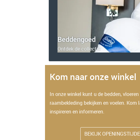
Beddengoed
Ontdek de collectie
Kom naar onze winkel
In onze winkel kunt u de bedden, vloeren
raambekleding bekijken en voelen. Kom l
inspireren en informeren.
BEKIJK OPENINGSTIJD