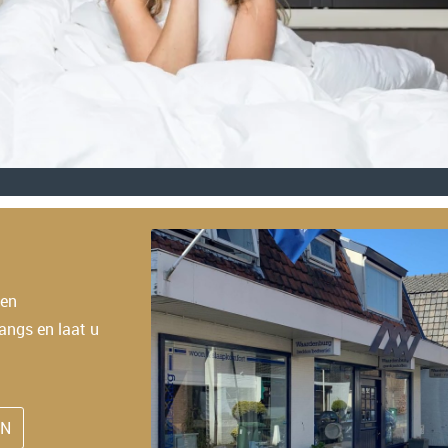
 en
angs en laat u
EN