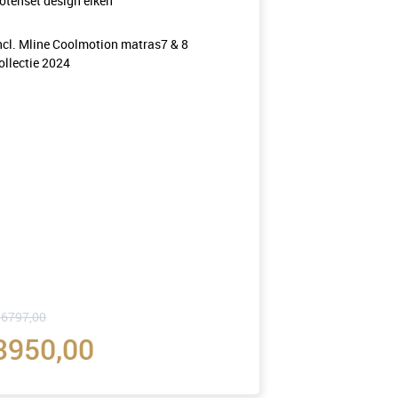
otenset design eiken
ncl. Mline Coolmotion matras7 & 8
ollectie 2024
 6797,00
3950,00