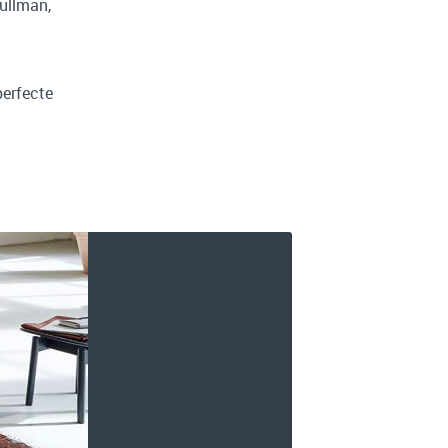
ullman,
perfecte