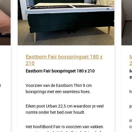
Eastborn Fair boxspringset 180 x
M
210
Eastborn Fair boxspringset 180 x 210
M
s
0
Voorzien van de Eastborn Thin 9 cm
boxsprings met een seamless hoes.
h
Eiken poot Urban 22,5 cm waardoor je veel
p
ruimte onder het bed over houdt.
i
Het hoofdbord Fair is voorzien van vakken
c