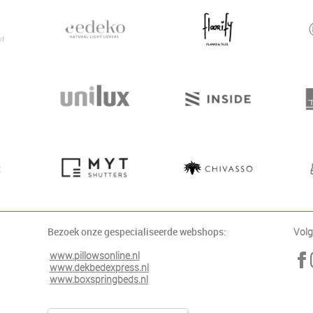
Bezoek onze gespecialiseerde webshops:
Volg
www.pillowsonline.nl
www.dekbedexpress.nl
www.boxspringbeds.nl