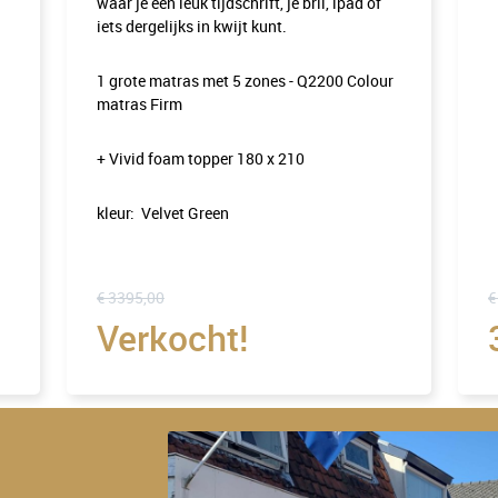
waar je een leuk tijdschrift, je bril, ipad of
iets dergelijks in kwijt kunt.
1 grote matras met 5 zones - Q2200 Colour
matras Firm
+ Vivid foam topper 180 x 210
kleur: Velvet Green
€ 3395,00
€
Verkocht!