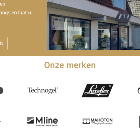
 en
angs en laat u
EN
Onze merken