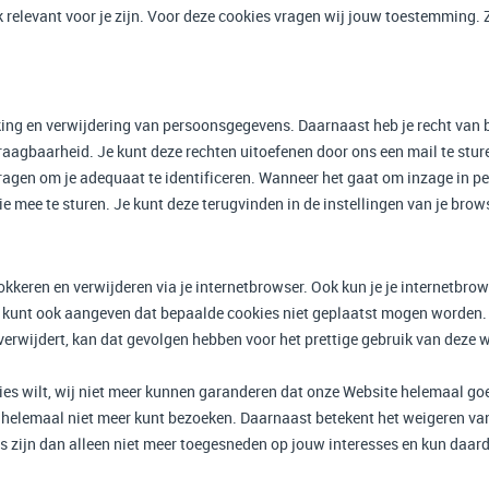
jk relevant voor je zijn. Voor deze cookies vragen wij jouw toestemmin
perking en verwijdering van persoonsgegevens. Daarnaast heb je recht va
aagbaarheid. Je kunt deze rechten uitoefenen door ons een mail te st
vragen om je adequaat te identificeren. Wanneer het gaat om inzage in 
e mee te sturen. Je kunt deze terugvinden in de instellingen van je brow
lokkeren en verwijderen via je internetbrowser. Ook kun je je internetbrow
e kunt ook aangeven dat bepaalde cookies niet geplaatst mogen worden. 
r verwijdert, kan dat gevolgen hebben voor het prettige gebruik van deze 
ies wilt, wij niet meer kunnen garanderen dat onze Website helemaal goe
te helemaal niet meer kunt bezoeken. Daarnaast betekent het weigeren va
ies zijn dan alleen niet meer toegesneden op jouw interesses en kun daa