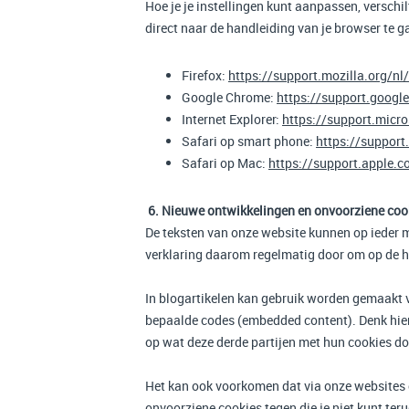
Hoe je je instellingen kunt aanpassen, verschi
direct naar de handleiding van je browser te g
Firefox:
https://support.mozilla.org/n
Google Chrome:
https://support.goog
Internet Explorer:
https://support.micr
Safari op smart phone:
https://suppor
Safari op Mac:
https://support.apple.
6. Nieuwe ontwikkelingen en onvoorziene coo
De teksten van onze website kunnen op ieder 
verklaring daarom regelmatig door om op de ho
In blogartikelen kan gebruik worden gemaakt 
bepaalde codes (embedded content). Denk hier
op wat deze derde partijen met hun cookies do
Het kan ook voorkomen dat via onze websites c
onvoorziene cookies tegen die je niet kunt te