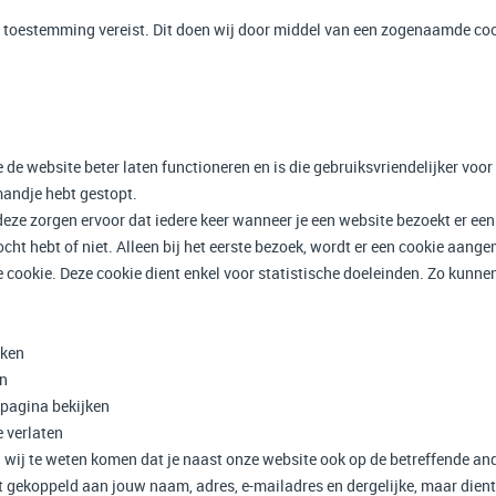
w toestemming vereist. Dit doen wij door middel van een zogenaamde co
e website beter laten functioneren en is die gebruiksvriendelijker voor 
mandje hebt gestopt.
eze zorgen ervoor dat iedere keer wanneer je een website bezoekt er e
zocht hebt of niet. Alleen bij het eerste bezoek, wordt er een cookie aan
cookie. Deze cookie dient enkel voor statistische doeleinden. Zo kunn
eken
en
 pagina bekijken
e verlaten
 wij te weten komen dat je naast onze website ook op de betreffende an
t gekoppeld aan jouw naam, adres, e-mailadres en dergelijke, maar dien