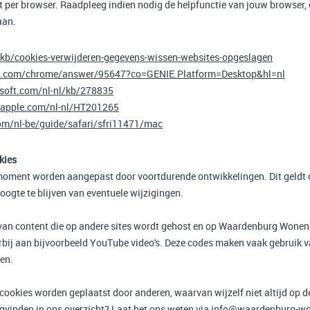
lt per browser. Raadpleeg indien nodig de helpfunctie van jouw browser,
aan.
l/kb/cookies-verwijderen-gegevens-wissen-websites-opgeslagen
le.com/chrome/answer/95647?co=GENIE.Platform=Desktop&hl=nl
osoft.com/nl-nl/kb/278835
t.apple.com/nl-nl/HT201265
com/nl-be/guide/safari/sfri11471/mac
kies
moment worden aangepast door voortdurende ontwikkelingen. Dit geldt 
ogte te blijven van eventuele wijzigingen.
van content die op andere sites wordt gehost en op Waardenburg Wonen
bij aan bijvoorbeeld YouTube video's. Deze codes maken vaak gebruik va
en.
ookies worden geplaatst door anderen, waarvan wijzelf niet altijd op d
rugvinden in ons overzicht? Laat het ons weten via info@waardenburg-wo